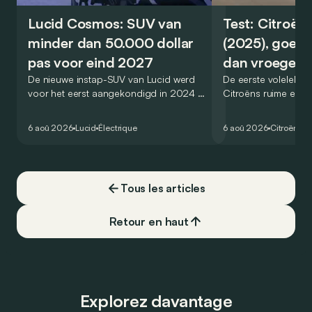
Lucid Cosmos: SUV van
Test: Citroën
minder dan 50.000 dollar
(2025), goed
pas voor eind 2027
dan vroeger
De nieuwe instap-SUV van Lucid werd
De eerste volelektri
voor het eerst aangekondigd in 2024 en
Citroëns ruime en 
zou oorspronkelijk nog voor eind 2026
moet de kwaliteiten
het gamma van de Amerikaanse
naar het elektrische 
6 aoû 2026
Lucid
Électrique
6 aoû 2026
Citroën
C5
constructeur vervoegen.
dat ook gelukt?
Tous les articles
Retour en haut
Explorez davantage