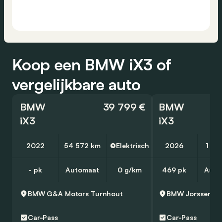
Koop een BMW iX3 of
vergelijkbare auto
BMW
39 799 €
BMW
iX3
iX3
2022
54 572 km
Elektrisch
2026
1 20
- pk
Automaat
0 g/km
469 pk
Auto
BMW G&A Motors
Turnhout
BMW Jorssen N
Car-Pass
Car-Pass