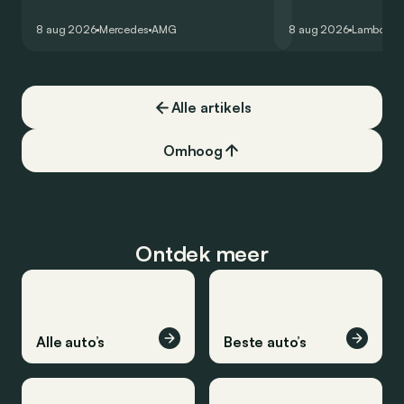
zijn V8 in voor een zes-in-lijn. In de
rondetijd van 1:41,6
virtuele wereld dan toch…
Hockenheimring. Het
8 aug 2026
Mercedes
AMG
8 aug 2026
Lamborghi
een record voor pr
Alle artikels
Omhoog
Ontdek meer
Alle auto’s
Beste auto’s