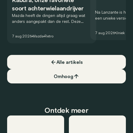
soort achterwielaandrijver
Na Lanzante is het n
Mazda heeft de dingen altijd graag wat
een unieke versie v
anders aangepakt dan de rest. Deze
voor te stellen die
conceptcar die in 2006 debuteerde in
voor gebruik op de
7 aug 2026
Uniek
Detroit bewijst dat op heel knappe wijze.
7 aug 2026
Mazda
Retro
Alle artikels
Omhoog
Ontdek meer