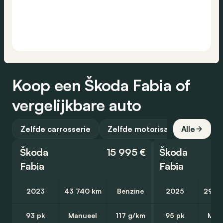
Koop een Škoda Fabia of
vergelijkbare auto
Zelfde carrosserie
Zelfde motorisatie
Alle
Škoda
15 995 €
Škoda
Fabia
Fabia
2023
43 740 km
Benzine
2025
29 6
93 pk
Manueel
117 g/km
95 pk
Man