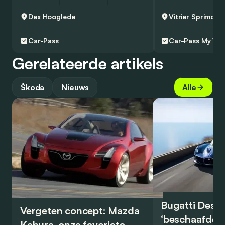
Dex
Hooglede
Vitrier
Sprimont
Car-Pass
Car-Pass
My Wa
Gerelateerde artikels
Škoda
Nieuws
Alle
Bugatti Destr
Vergeten concept: Mazda
‘beschaafde’ 
Kabura, onze favoriete