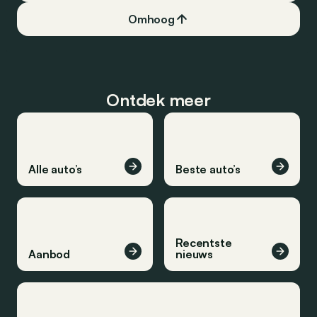
zegt alles: hij was b
markt in 4 reeksen.
Omhoog
Ontdek meer
Alle auto’s
Beste auto’s
Recentste
Aanbod
nieuws