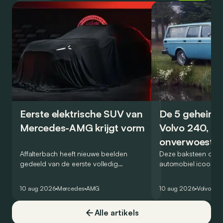
Eerste elektrische SUV van
De 5 geheime
Mercedes-AMG krijgt vorm
Volvo 240, de
onverwoestb
Affalterbach heeft nieuwe beelden
kubus
Deze baksteen op w
gedeeld van de eerste volledig
automobiel icoon? Ja
elektrische SUV die uitsluitend als
nieuw genre in het 
Mercedes-AMG wordt verkocht. Veel
van de veilige, prak
10 aug 2026
Mercedes
AMG
10 aug 2026
Volvo
Ret
wordt echter nog niet prijsgegeven.
onverwoestbare bre
zeker snuifje ‘chique
Alle artikels
een ongelooflijk suc