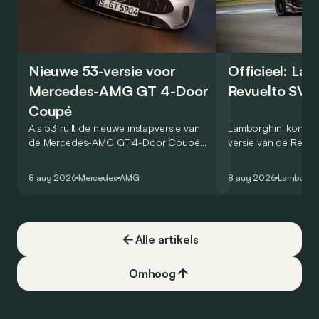
Nieuwe 53-versie voor
Officieel: La
Mercedes-AMG GT 4-Door
Revuelto SV 
Coupé
Als 53 ruilt de nieuwe instapversie van
Lamborghini kondig
de Mercedes-AMG GT 4-Door Coupé
versie van de Revue
zijn V8 in voor een zes-in-lijn. In de
rondetijd van 1:41,6
virtuele wereld dan toch…
Hockenheimring. Het
8 aug 2026
Mercedes
AMG
8 aug 2026
Lamborghi
een record voor pr
Alle artikels
Omhoog