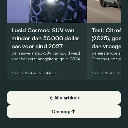
Lucid Cosmos: SUV van
Test: Citroën
minder dan 50.000 dollar
(2025), goed
pas voor eind 2027
dan vroeger
De nieuwe instap-SUV van Lucid werd
De eerste volelektri
voor het eerst aangekondigd in 2024 en
Citroëns ruime en 
zou oorspronkelijk nog voor eind 2026
moet de kwaliteiten
het gamma van de Amerikaanse
naar het elektrische 
6 aug 2026
Lucid
Elektrisch
6 aug 2026
Citroën
C5
constructeur vervoegen.
dat ook gelukt?
Alle artikels
Omhoog