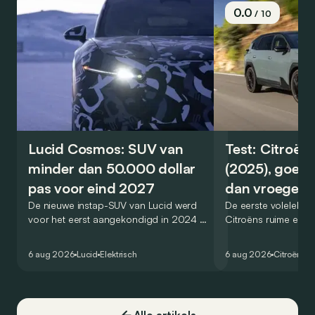
0.0
/ 10
Lucid Cosmos: SUV van
Test: Citroën
minder dan 50.000 dollar
(2025), goed
pas voor eind 2027
dan vroeger
De nieuwe instap-SUV van Lucid werd
De eerste volelektri
voor het eerst aangekondigd in 2024 en
Citroëns ruime en 
zou oorspronkelijk nog voor eind 2026
moet de kwaliteiten
het gamma van de Amerikaanse
naar het elektrische 
6 aug 2026
Lucid
Elektrisch
6 aug 2026
Citroën
C5
constructeur vervoegen.
dat ook gelukt?