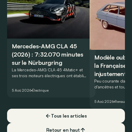
Mercedes-AMG CLA 45
(2026) : 7:32.070 minutes
Modèle oublié 
sur le Nürburgring
la Française r
La Mercedes-AMG CLA 45 4Matic+ et
injustement 
ses trois moteurs électriques ont établi
Peu courante dans l
un nouveau record sur le légendaire
d’ancêtres et toujou
circuit du Nürburgring… mais lequel ?
5 Aoû 2026
Électrique
France profonde, la 
souvent oubliée… Po
5 Aoû 2026
Renault
Re
proposait en 1965 ét
!
Tous les articles
Retour en haut