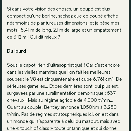
Si dans votre vision des choses, un coupé est plus
compact qu’une berline, sachez que ce coupé affiche
néanmoins de plantureuses dimensions, et je pèse mes
mots : 5,41 m de long, 2,1 m de large et un empattement
de 3,12 m ! Qui dit mieux ?
Du lourd
Sous le capot, rien d’ultrasophistiqué ! Car c’est encore
dans les vieilles marmites que l’on fait les meilleures
soupes : le V8 est cinquantenaire et cube 6.761 cm³. De
sérieuses gamelles… Et ces dernières sont, qui plus est,
surgavées par une suralimentation démoniaque : 537
chevaux ! Mais au régime agricole de 4.000 tr/min…
Quant au couple, Bentley annonce 1.050Nm à 3.250
tr/min. Pas de régimes stratosphériques ici, on est dans
un monde qui s’apparente à celui du mazout, mais avec
une « touch of class » toute britannique et qui donne