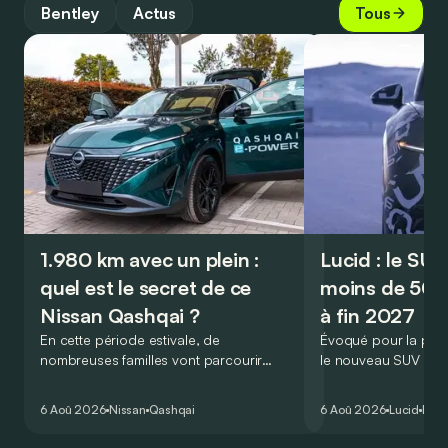
Bentley
Actus
Tous
1.980 km avec un plein :
Lucid : le SU
quel est le secret de ce
moins de 50.
Nissan Qashqai ?
à fin 2027
En cette période estivale, de
Évoqué pour la prem
nombreuses familles vont parcourir
le nouveau SUV d’e
2.000 km durant leurs vacances.
Lucid devait initialem
Visiblement, en optant pour le Nissan
gamme du constructeu
6 Aoû 2026
Nissan
Qashqai
6 Aoû 2026
Lucid
Élec
Qashqai e-Power, il serait possible de
l’année 2026.
couvrir toute cette distance… sans