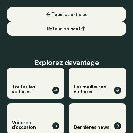
devoir chercher la moindre pompe à
carburant, ni borne de recharge. Est-ce
Tous les articles
vrai ?
Retour en haut
Explorez davantage
Toutes les
Les meilleures
voitures
voitures
Voitures
d’occasion
Dernières news