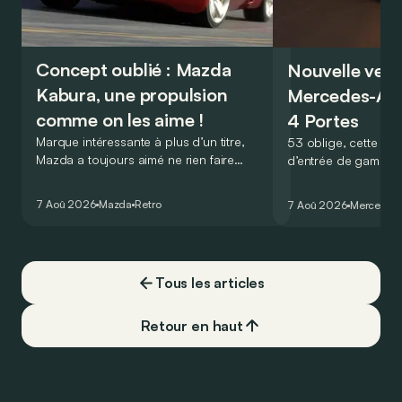
Concept oublié : Mazda
Nouvelle vers
Kabura, une propulsion
Mercedes-A
comme on les aime !
4 Portes
Marque intéressante à plus d’un titre,
53 oblige, cette nou
Mazda a toujours aimé ne rien faire
d’entrée de gamme
comme les autres. Ce concept présenté
GT Coupé 4 Portes 
au salon de Détroit en 2006 le prouve
un six-cylindre en li
7 Aoû 2026
Mazda
Retro
7 Aoû 2026
Mercedes
de la plus belle des manières…
moins…
Tous les articles
Retour en haut