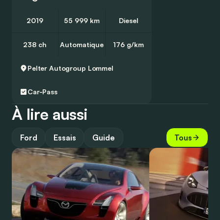
2019
55 999 km
Diesel
238 ch
Automatique
176 g/km
Pelter Autogroup
Lommel
Car-Pass
À lire aussi
Ford
Essais
Guide
Tous