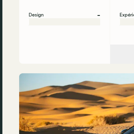
-
Design
Expér