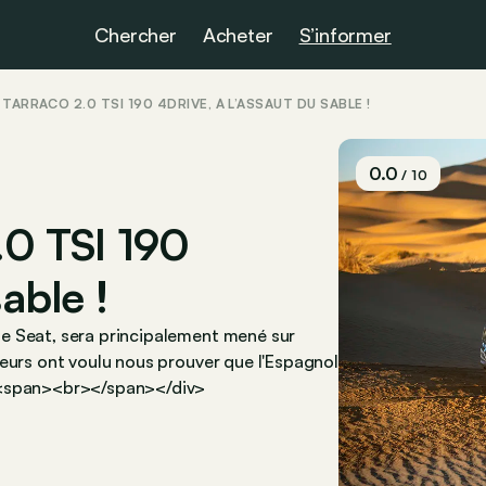
Chercher
Acheter
S’informer
T TARRACO 2.0 TSI 190 4DRIVE, À L’ASSAUT DU SABLE !
0.0
/ 10
.0 TSI 190
able !
e Seat, sera principalement mené sur
ieurs ont voulu nous prouver que l'Espagnol
v><span><br></span></div>