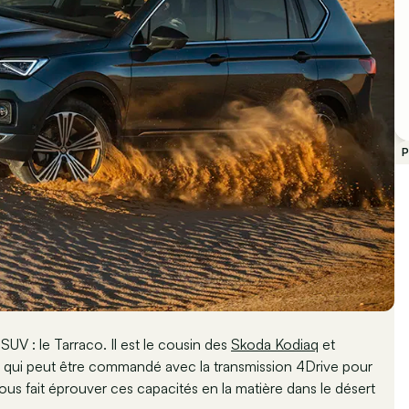
P
SUV : le Tarraco. Il est le cousin des
Skoda Kodiaq
et
al, qui peut être commandé avec la transmission 4Drive pour
s fait éprouver ces capacités en la matière dans le désert