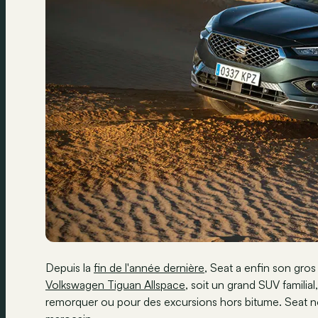
Depuis la
fin de l'année dernière
, Seat a enfin son gros 
Volkswagen Tiguan Allspace
, soit un grand SUV famili
remorquer ou pour des excursions hors bitume. Seat nou