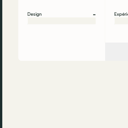
-
Design
Expér