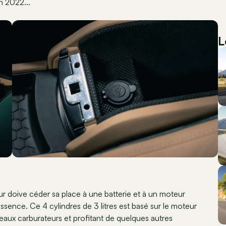
n 2022...
L
r doive céder sa place à une batterie et à un moteur
ssence. Ce 4 cylindres de 3 litres est basé sur le moteur
eaux carburateurs et profitant de quelques autres