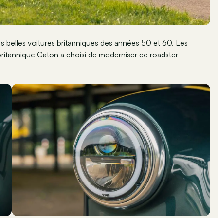
s belles voitures britanniques des années 50 et 60. Les
 britannique Caton a choisi de moderniser ce roadster