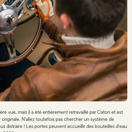
re vue, mais il a été entièrement retravaillé par Caton et est
 originale. N’allez toutefois pas chercher un système de
s distraire ! Les portes peuvent accueillir des bouteilles d'eau