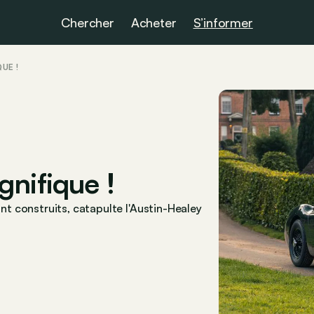
Chercher
Acheter
S’informer
UE !
nifique !
t construits, catapulte l'Austin-Healey