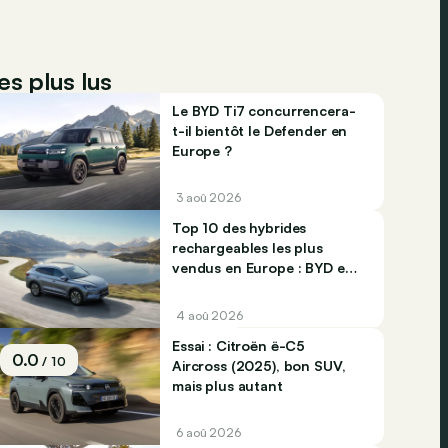
es plus lus
Le BYD Ti7 concurrencera-
t-il bientôt le Defender en
Europe ?
3 aoû 2026
Top 10 des hybrides
rechargeables les plus
vendus en Europe : BYD et
Jaecco dominent
4 aoû 2026
Essai : Citroën ë-C5
0.0
/ 10
Aircross (2025), bon SUV,
mais plus autant
6 aoû 2026