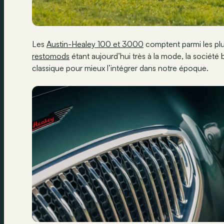
Les
Austin-Healey 100 et 3000
comptent parmi les plu
restomods
étant aujourd’hui très à la mode, la société
classique pour mieux l’intégrer dans notre époque.