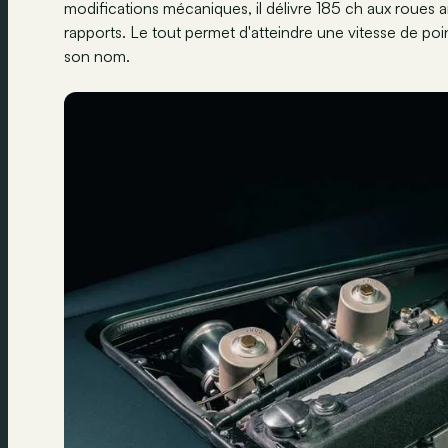
modifications mécaniques, il délivre 185 ch aux roues ar
rapports. Le tout permet d'atteindre une vitesse de poi
son nom.