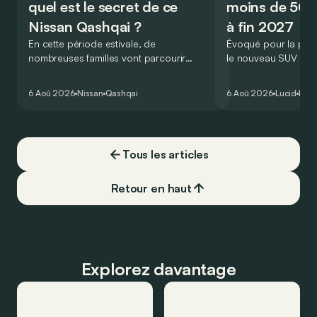
quel est le secret de ce
moins de 50.
Nissan Qashqai ?
à fin 2027
En cette période estivale, de
Évoqué pour la prem
nombreuses familles vont parcourir
le nouveau SUV d’e
2.000 km durant leurs vacances.
Lucid devait initialem
Visiblement, en optant pour le Nissan
gamme du constructeu
6 Aoû 2026
Nissan
Qashqai
6 Aoû 2026
Lucid
Élec
Qashqai e-Power, il serait possible de
l’année 2026.
couvrir toute cette distance… sans
devoir chercher la moindre pompe à
carburant, ni borne de recharge. Est-ce
Tous les articles
vrai ?
Retour en haut
Explorez davantage