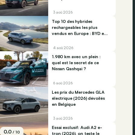
3 aoû 2026
Top 10 des hybrides
rechargeables les plus
vendus en Europe : BYD et
Jaecco dominent
4 aoû 2026
1.980 km avec un plein :
quel est le secret de ce
Nissan Qashqai ?
6 aoû 2026
Les prix du Mercedes GLA
électrique (2026) dévoilés
en Belgique
3 aoû 2026
Essai exclusif: Audi A2 e-
0.0
/ 10
tron (2026), on teste le