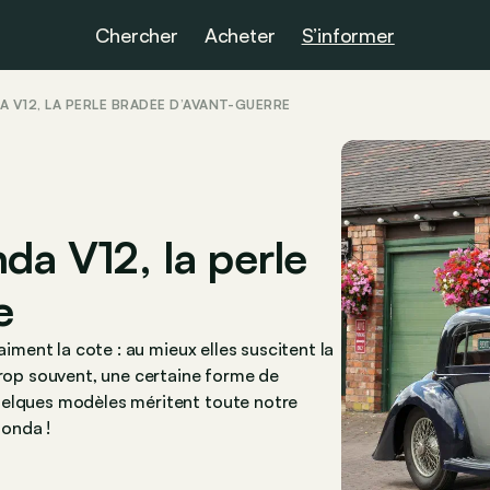
Chercher
Acheter
S’informer
A V12, LA PERLE BRADÉE D’AVANT-GUERRE
da V12, la perle
e
aiment la cote : au mieux elles suscitent la
trop souvent, une certaine forme de
uelques modèles méritent toute notre
onda !