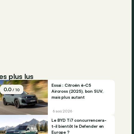
es plus lus
Essai : Citroën ë-C5
0.0
/ 10
Aircross (2025), bon SUV,
mais plus autant
6 aoû 2026
Le BYD Ti7 concurrencera-
t-il bientôt le Defender en
Europe ?