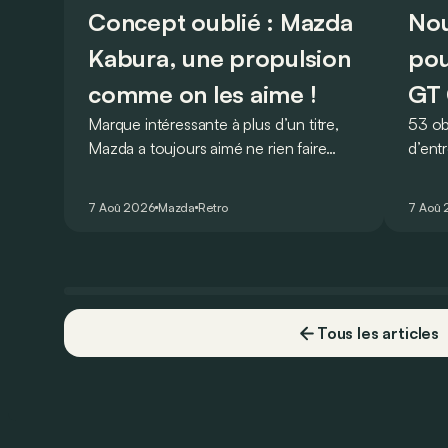
Concept oublié : Mazda
Nou
Kabura, une propulsion
pou
comme on les aime !
GT 
Marque intéressante à plus d’un titre,
53 ob
Mazda a toujours aimé ne rien faire
d’ent
comme les autres. Ce concept
AMG G
présenté au salon de Détroit en 2006
V8 pou
7 Aoû 2026
Mazda
Retro
7 Aoû
le prouve de la plus belle des manières…
Virtu
Tous les articles