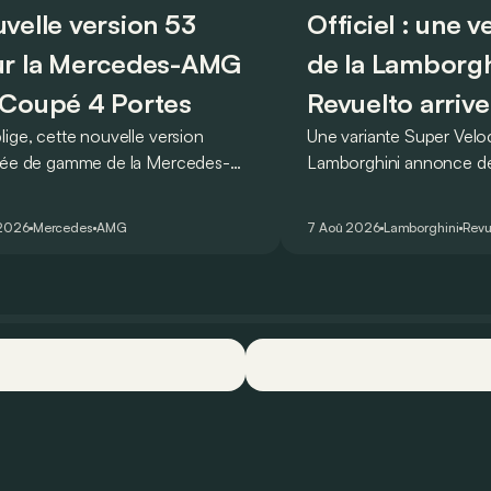
velle version 53
Officiel : une 
r la Mercedes-AMG
de la Lamborgh
Coupé 4 Portes
Revuelto arrive
lige, cette nouvelle version
Une variante Super Vel
rée de gamme de la Mercedes-
Lamborghini annonce de 
T Coupé 4 Portes troque son
des manières : avec un
r un six-cylindre en ligne.
du tour au Hockenheimr
 2026
Mercedes
AMG
7 Aoû 2026
Lamborghini
Revu
ellement du moins…
voiture de série !