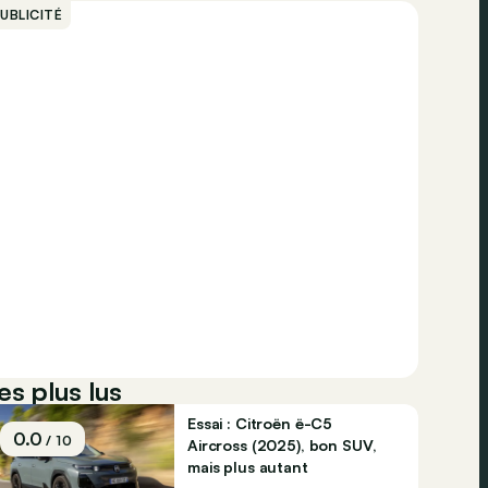
UBLICITÉ
es plus lus
Essai : Citroën ë-C5
0.0
/ 10
Aircross (2025), bon SUV,
mais plus autant