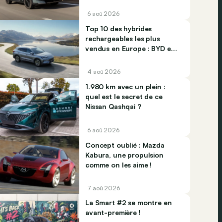
6 aoû 2026
Top 10 des hybrides
rechargeables les plus
vendus en Europe : BYD et
Jaecco dominent
4 aoû 2026
1.980 km avec un plein :
quel est le secret de ce
Nissan Qashqai ?
6 aoû 2026
Concept oublié : Mazda
Kabura, une propulsion
comme on les aime !
7 aoû 2026
La Smart #2 se montre en
avant-première !