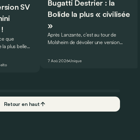
Bugatti Destrier : la
version SV
Bolide la plus « civilisée
ini
»
 !
Après Lanzante, c’est au tour de
oce que
Molsheim de dévoiler une version
la plus belle
unique et homologuée pour un usage
 nouveau record
routier de l’ultime Bugatti Bolide !
ing pour une
7 Aoû 2026
Unique
elto
Retour en haut