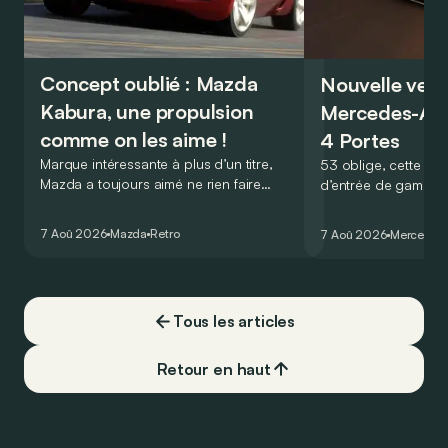
Concept oublié : Mazda
Nouvelle vers
Kabura, une propulsion
Mercedes-A
comme on les aime !
4 Portes
Marque intéressante à plus d’un titre,
53 oblige, cette nou
Mazda a toujours aimé ne rien faire
d’entrée de gamme
comme les autres. Ce concept présenté
GT Coupé 4 Portes 
au salon de Détroit en 2006 le prouve
un six-cylindre en li
7 Aoû 2026
Mazda
Retro
7 Aoû 2026
Mercedes
de la plus belle des manières…
moins…
Tous les articles
Retour en haut