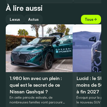
À lire aussi
Lexus
Actus
Tous
1.980 km avec un plein :
Lucid : le SU
quel est le secret de ce
moins de 50.
Nissan Qashqai ?
à fin 2027
En cette période estivale, de
Évoqué pour la prem
nombreuses familles vont parcourir
le nouveau SUV d’e
2.000 km durant leurs vacances.
Lucid devait initialem