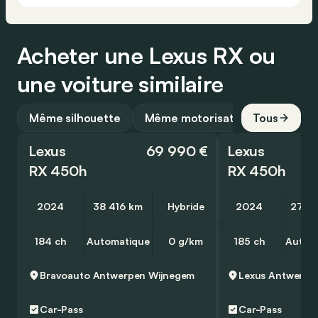
Acheter une Lexus RX ou
une voiture similaire
Même silhouette
Même motorisation
Tous
Lexus
69 990 €
Lexus
RX 450h
RX 450h
2024
38 416 km
Hybride
2024
27 5
184 ch
Automatique
0 g/km
185 ch
Autom
Bravoauto Antwerpen
Wijnegem
Lexus Antwerpe
Car-Pass
Car-Pass