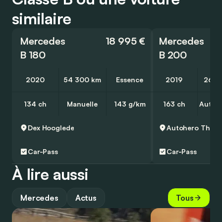
similaire
Mercedes
18 995 €
Mercedes
B 180
B 200
2020
54 300 km
Essence
2019
26 9
134 ch
Manuelle
143 g/km
163 ch
Autom
Dex
Hooglede
Autohero
Thuisl
Car-Pass
Car-Pass
À lire aussi
Mercedes
Actus
Tous