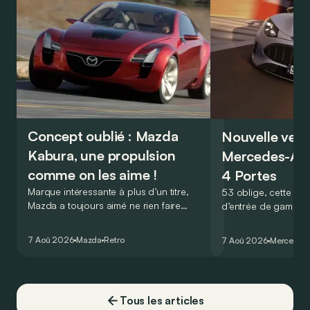
Concept oublié : Mazda
Nouvelle vers
Kabura, une propulsion
Mercedes-A
comme on les aime !
4 Portes
Marque intéressante à plus d’un titre,
53 oblige, cette nou
Mazda a toujours aimé ne rien faire
d’entrée de gamme
comme les autres. Ce concept présenté
GT Coupé 4 Portes 
au salon de Détroit en 2006 le prouve
un six-cylindre en li
7 Aoû 2026
Mazda
Retro
7 Aoû 2026
Mercedes
de la plus belle des manières…
moins…
Tous les articles