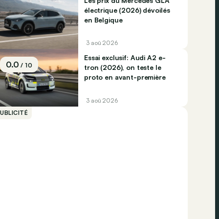
Les prix du Mercedes GLA
électrique (2026) dévoilés
en Belgique
3 aoû 2026
Essai exclusif: Audi A2 e-
0.0
/ 10
tron (2026), on teste le
proto en avant-première
3 aoû 2026
UBLICITÉ