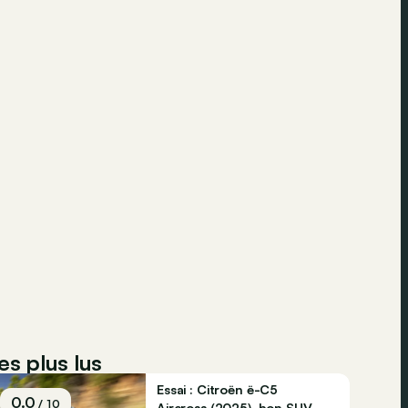
es plus lus
Essai : Citroën ë-C5
0.0
/ 10
Aircross (2025), bon SUV,