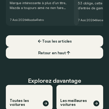
Marque intéressante à plus d’un titre,
53 oblige, cette nou
Mazda a toujours aimé ne rien faire
d’entrée de gamme
comme les autres. Ce concept présenté
GT Coupé 4 Portes 
au salon de Détroit en 2006 le prouve
un six-cylindre en li
7 Aoû 2026
Mazda
Retro
7 Aoû 2026
Mercedes
de la plus belle des manières…
moins…
Tous les articles
Retour en haut
Explorez davantage
Toutes les
Les meilleures
voitures
voitures