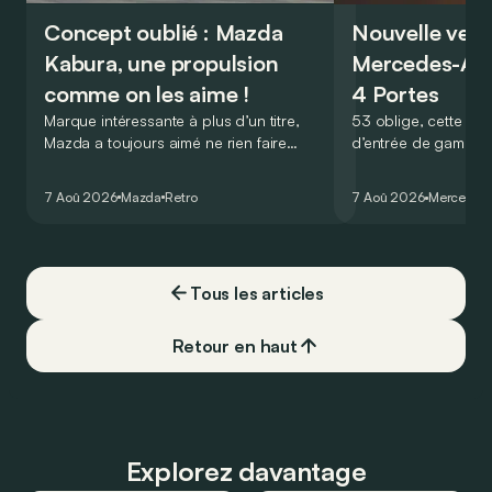
Concept oublié : Mazda
Nouvelle vers
Kabura, une propulsion
Mercedes-A
comme on les aime !
4 Portes
Marque intéressante à plus d’un titre,
53 oblige, cette nou
Mazda a toujours aimé ne rien faire
d’entrée de gamme
comme les autres. Ce concept présenté
GT Coupé 4 Portes 
au salon de Détroit en 2006 le prouve
un six-cylindre en li
7 Aoû 2026
Mazda
Retro
7 Aoû 2026
Mercedes
de la plus belle des manières…
moins…
Tous les articles
Retour en haut
Explorez davantage