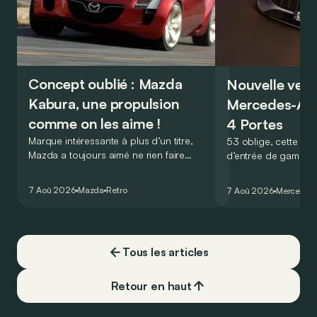
Concept oublié : Mazda
Nouvelle vers
Kabura, une propulsion
Mercedes-A
comme on les aime !
4 Portes
Marque intéressante à plus d’un titre,
53 oblige, cette nou
Mazda a toujours aimé ne rien faire
d’entrée de gamme
comme les autres. Ce concept présenté
GT Coupé 4 Portes 
au salon de Détroit en 2006 le prouve
un six-cylindre en li
7 Aoû 2026
Mazda
Retro
7 Aoû 2026
Mercedes
de la plus belle des manières…
moins…
Tous les articles
Retour en haut