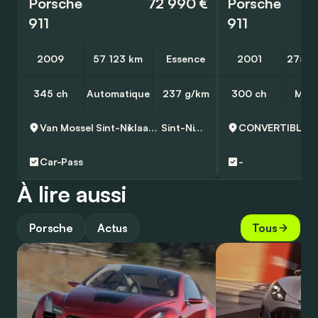
Porsche
72 990 €
Porsche
911
911
2009
57 123 km
Essence
2001
275 0
345 ch
Automatique
237 g/km
300 ch
Manu
Van Mossel Sint-Niklaas - Audi
Sint-Niklaas
Car-Pass
-
À lire aussi
Porsche
Actus
Tous