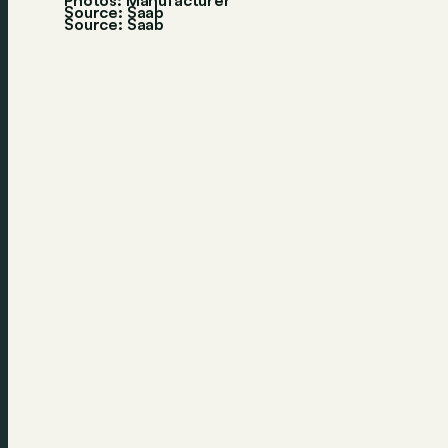
Photos: Manufacturer
Source: Saab
Source:
Saab