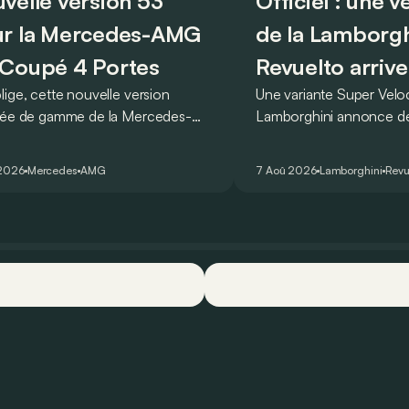
velle version 53
Officiel : une 
r la Mercedes-AMG
de la Lamborgh
Coupé 4 Portes
Revuelto arrive
lige, cette nouvelle version
Une variante Super Vel
rée de gamme de la Mercedes-
Lamborghini annonce de 
T Coupé 4 Portes troque son
des manières : avec un
r un six-cylindre en ligne.
du tour au Hockenheimr
 2026
Mercedes
AMG
7 Aoû 2026
Lamborghini
Revu
ellement du moins…
voiture de série !