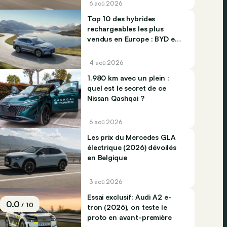
6 aoû 2026
Top 10 des hybrides
rechargeables les plus
vendus en Europe : BYD et
Jaecco dominent
4 aoû 2026
1.980 km avec un plein :
quel est le secret de ce
Nissan Qashqai ?
6 aoû 2026
Les prix du Mercedes GLA
électrique (2026) dévoilés
en Belgique
3 aoû 2026
Essai exclusif: Audi A2 e-
0.0
/ 10
tron (2026), on teste le
proto en avant-première