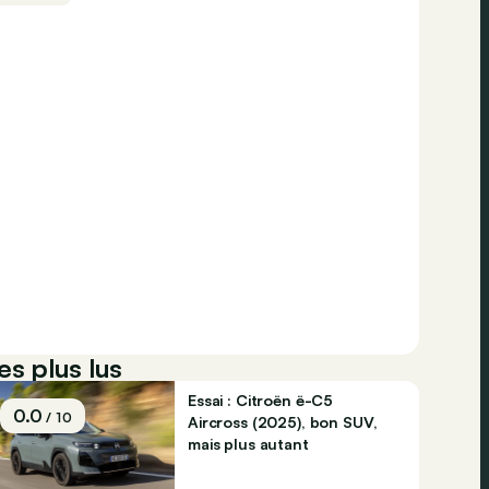
es plus lus
Essai : Citroën ë-C5
0.0
/ 10
Aircross (2025), bon SUV,
mais plus autant