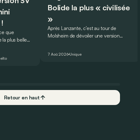
version SV
Bolide la plus « civilisée
ini
»
 !
Après Lanzante, c’est au tour de
oce que
Molsheim de dévoiler une version
la plus belle
unique et homologuée pour un usage
 nouveau record
routier de l’ultime Bugatti Bolide !
ing pour une
7 Aoû 2026
Unique
elto
Retour en haut