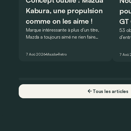
Concept oublié : Mazda
Nou
Kabura, une propulsion
pou
comme on les aime !
GT 
Marque intéressante à plus d’un titre,
53 ob
Mazda a toujours aimé ne rien faire
d’ent
comme les autres. Ce concept
AMG G
présenté au salon de Détroit en 2006
V8 pou
7 Aoû 2026
Mazda
Retro
7 Aoû
le prouve de la plus belle des manières…
Virtu
Tous les articles