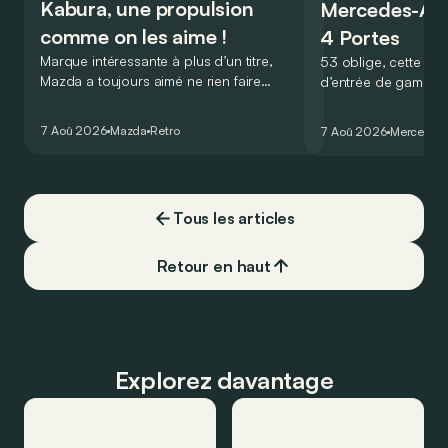
Kabura, une propulsion
Mercedes-A
comme on les aime !
4 Portes
Marque intéressante à plus d’un titre,
53 oblige, cette nou
Mazda a toujours aimé ne rien faire
d’entrée de gamme
comme les autres. Ce concept présenté
GT Coupé 4 Portes 
au salon de Détroit en 2006 le prouve
un six-cylindre en li
7 Aoû 2026
Mazda
Retro
7 Aoû 2026
Mercedes
de la plus belle des manières…
moins…
Tous les articles
Retour en haut
Explorez davantage