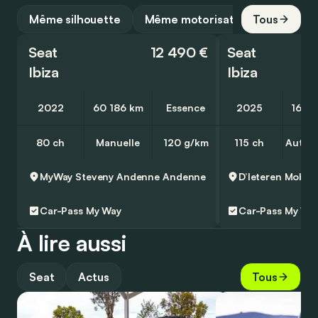
Même silhouette
Même motorisation
Tous
Seat
12 490 €
Seat
Ibiza
Ibiza
2022
60 186 km
Essence
2025
16 0
80 ch
Manuelle
120 g/km
115 ch
Autom
MyWay Steveny Andenne
Andenne
Car-Pass
My Way
Car-Pass
My Wa
À lire aussi
Seat
Actus
Tous