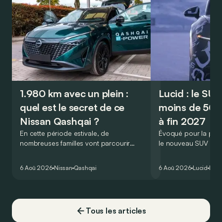
1.980 km avec un plein :
Lucid : le SU
quel est le secret de ce
moins de 50.
Nissan Qashqai ?
à fin 2027
En cette période estivale, de
Évoqué pour la prem
nombreuses familles vont parcourir
le nouveau SUV d’e
2.000 km durant leurs vacances.
Lucid devait initialem
Visiblement, en optant pour le Nissan
gamme du constructeu
6 Aoû 2026
Nissan
Qashqai
6 Aoû 2026
Lucid
Élec
Qashqai e-Power, il serait possible de
l’année 2026.
couvrir toute cette distance… sans
devoir chercher la moindre pompe à
carburant, ni borne de recharge. Est-ce
Tous les articles
vrai ?