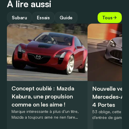
À lire aussi
Subaru
Essais
Guide
Tous
Concept oublié : Mazda
Nouvelle vers
Kabura, une propulsion
Mercedes-A
comme on les aime !
4 Portes
Marque intéressante à plus d’un titre,
53 oblige, cette nou
Mazda a toujours aimé ne rien faire
d’entrée de gamme
comme les autres. Ce concept présenté
GT Coupé 4 Portes 
au salon de Détroit en 2006 le prouve
un six-cylindre en li