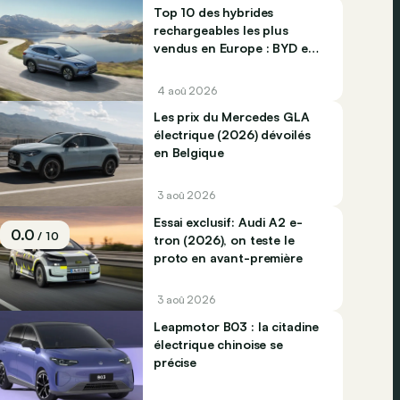
Top 10 des hybrides
rechargeables les plus
vendus en Europe : BYD et
Jaecco dominent
4 aoû 2026
Les prix du Mercedes GLA
électrique (2026) dévoilés
en Belgique
3 aoû 2026
Essai exclusif: Audi A2 e-
0.0
/ 10
tron (2026), on teste le
proto en avant-première
3 aoû 2026
Leapmotor B03 : la citadine
électrique chinoise se
précise