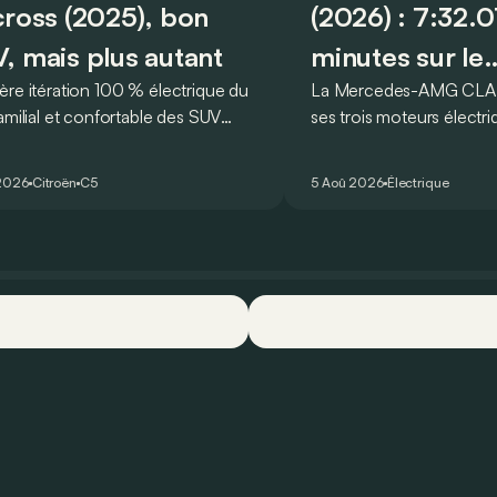
cross (2025), bon
(2026) : 7:32.
, mais plus autant
minutes sur le
ère itération 100 % électrique du
La Mercedes-AMG CLA 
Nürburgring
amilial et confortable des SUV
ses trois moteurs électri
is, le Citroën ë-C5 Aircross est-il
un nouveau record sur l
hauteur de son prédécesseur ?
circuit du Nürburgring… 
2026
Citroën
C5
5 Aoû 2026
Électrique