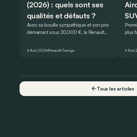
(2026) : quels sont ses
Air
qualités et défauts ?
SUV
Avec sa bouille sympathique et son prix
Premi
démarrant sous 20.000 €, la Renault
plus f
Twingo E-Tech figure parmi les
frança
citadines électriques les plus
à la 
6 Aoû 2026
Renault
Twingo
6 Aoû 
séduisantes du moment. Mais est-ce
que l’idylle se confirme à l’usage ? Voici
ses principaux points forts… et ses
quelques faiblesses.
Tous les articles