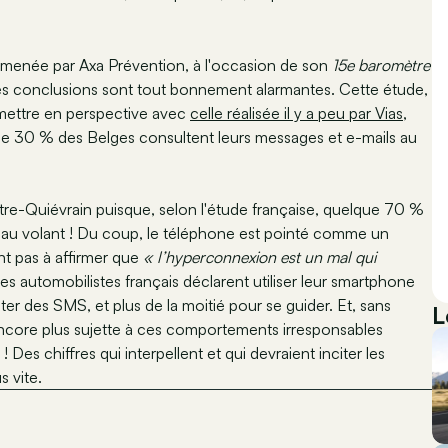
 menée par Axa Prévention, à l'occasion de son
15e baromètre
les conclusions sont tout bonnement alarmantes. Cette étude,
 mettre en perspective avec
celle réalisée il y a peu par Vias
,
 que 30 % des Belges consultent leurs messages et e-mails au
utre-Quiévrain puisque, selon l'étude française, quelque 70 %
e au volant ! Du coup, le téléphone est pointé comme un
ant pas à affirmer que
« l’hyperconnexion est un mal qui
 automobilistes français déclarent utiliser leur smartphone
er des SMS, et plus de la moitié pour se guider. Et, sans
L
encore plus sujette à ces comportements irresponsables
 Des chiffres qui interpellent et qui devraient inciter les
s vite.