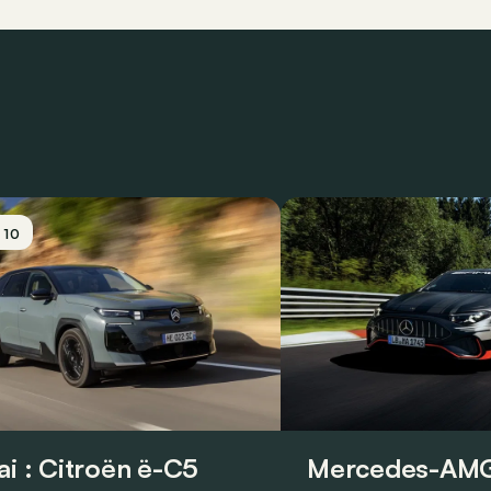
/ 10
ai : Citroën ë-C5
Mercedes-AMG