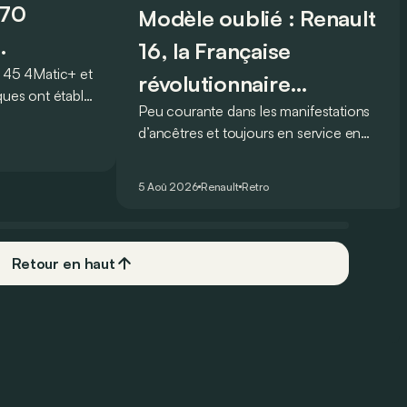
070
Modèle oublié : Renault
16, la Française
45 4Matic+ et
révolutionnaire
ques ont établi
Peu courante dans les manifestations
injustement méconnue !
e légendaire
d’ancêtres et toujours en service en
mais lequel ?
France profonde, la Renault 16 est
souvent oubliée… Pourtant, ce que la
5 Aoû 2026
Renault
Retro
16 proposait en 1965 était tout à fait
unique !
Retour en haut