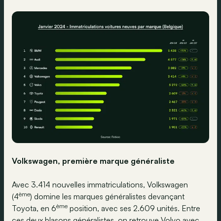
Volkswagen, première marque généraliste
Avec 3.414 nouvelles immatriculations, Volkswagen
ème
(4
) domine les marques généralistes devançant
ème
Toyota, en 6
position, avec ses 2.609 unités. Entre
ces deux blasons généralistes, on retrouve Volvo avec