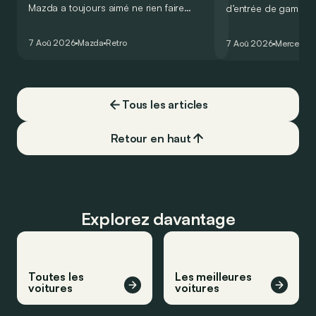
Mazda a toujours aimé ne rien faire
d’entrée de gamme
comme les autres. Ce concept présenté
GT Coupé 4 Portes 
au salon de Détroit en 2006 le prouve
un six-cylindre en li
7 Aoû 2026
Mazda
Retro
7 Aoû 2026
Mercedes
de la plus belle des manières…
moins…
Tous les articles
Retour en haut
Explorez davantage
Toutes les
Les meilleures
voitures
voitures