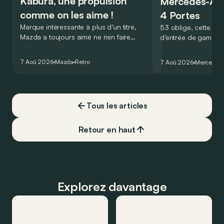
Kabura, une propulsion
Mercedes-A
comme on les aime !
4 Portes
Marque intéressante à plus d’un titre,
53 oblige, cette nou
Mazda a toujours aimé ne rien faire
d’entrée de gamme
comme les autres. Ce concept présenté
GT Coupé 4 Portes 
au salon de Détroit en 2006 le prouve
un six-cylindre en li
7 Aoû 2026
Mazda
Retro
7 Aoû 2026
Mercedes
de la plus belle des manières…
moins…
Tous les articles
Retour en haut
Explorez davantage