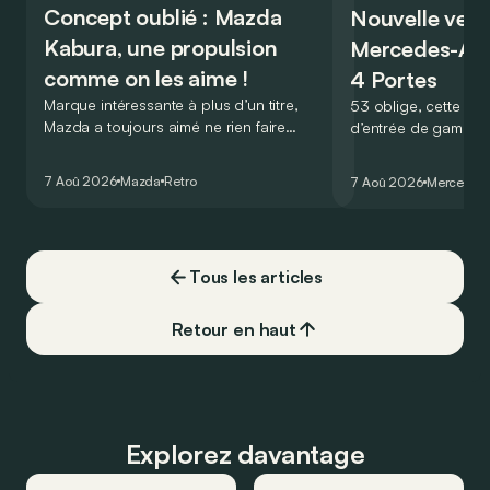
Concept oublié : Mazda
Nouvelle vers
Kabura, une propulsion
Mercedes-A
comme on les aime !
4 Portes
Marque intéressante à plus d’un titre,
53 oblige, cette nou
Mazda a toujours aimé ne rien faire
d’entrée de gamme
comme les autres. Ce concept présenté
GT Coupé 4 Portes 
au salon de Détroit en 2006 le prouve
un six-cylindre en li
7 Aoû 2026
Mazda
Retro
7 Aoû 2026
Mercedes
de la plus belle des manières…
moins…
Tous les articles
Retour en haut
Explorez davantage