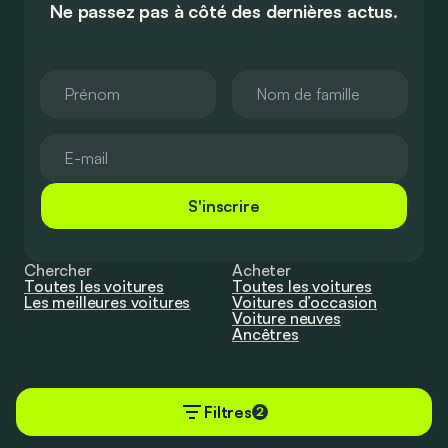
Ne passez pas à côté des dernières actus.
S'inscrire
Chercher
Acheter
Toutes les voitures
Toutes les voitures
Les meilleures voitures
Voitures d’occasion
Voiture neuves
Ancêtres
S’informer
Contact
Filtres
Tout
Publiez vos voitures
2
Actus
Contactez-nous
Conseils