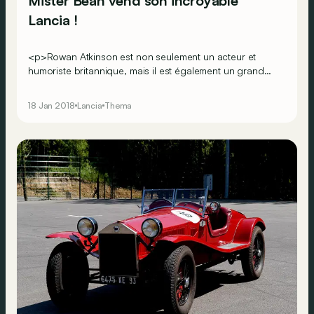
Mister Bean vend son incroyable
Lancia !
<p>Rowan Atkinson est non seulement un acteur et
humoriste britannique, mais il est également un grand
amateur de voitures de collection&nbsp;! Sa collection a
notamment compté une fantastique McLaren F1. Mais
18 Jan 2018
Lancia
Thema
aujourd’hui, c’est d’une Lancia nettement moins banale
qu’il n’y paraît, dont il se sépare.</p> <br><br><br>
<br>