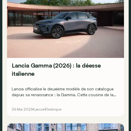
Lancia Gamma (2026) : la déesse
italienne
Lancia officialise le deuxième modèle de son catalogue
depuis sa renaissance : la Gamma. Cette cousine de la
DS N°7 promet 740 km d’autonomie entre deux charges,
mais n’impose pas la mobilité électrique. Elle sera aussi
26 Mai 2026
Lancia
Électrique
disponible en mild-hybrid essence.