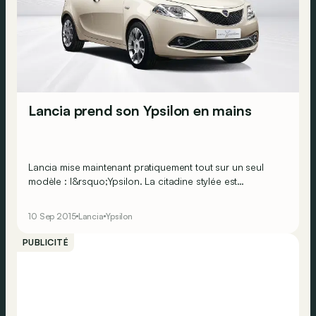
Lancia prend son Ypsilon en mains
Lancia mise maintenant pratiquement tout sur un seul
modèle : l&rsquo;Ypsilon. La citadine stylée est
maintenant peaufinée et sera même déjà visible ce week-
end dans les concessions belges.
10 Sep 2015
Lancia
Ypsilon
PUBLICITÉ