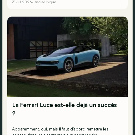
31 Jul 2026
Lancia
Unique
résoudre à la transmission intégrale… Ne faisant
décidément rien comme les autres, le constructeur
transalpin développe alors une bien curieuse berline : la
Trevi Bimotore !
La Ferrari Luce est-elle déjà un succès
?
Apparemment, oui, mais il faut d’abord remettre les
choses dans leur contexte pour comprendre