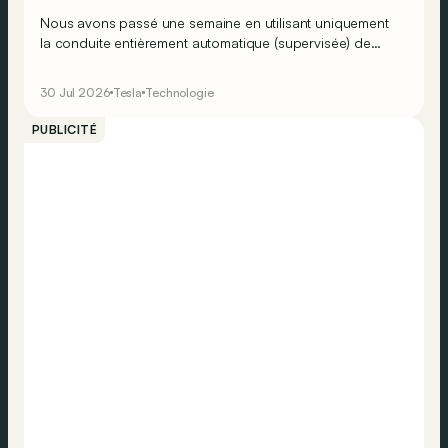
Nous avons passé une semaine en utilisant uniquement
la conduite entièrement automatique (supervisée) de
Tesla et donc sans toucher le volant, ou presque…
30 Jul 2026
Tesla
Technologie
PUBLICITÉ