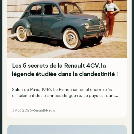
Les 5 secrets de la Renault 4CV, la
légende étudiée dans la clandestinité !
Salon de Paris, 1946. La France se remet encore très
difficilement des 5 années de guerre. Le pays est dans
les gravats, les Français sont épuisés et ruinés et
l’économie est par terre. Pourtant, l’humeur est au beau
3 Aoû 2026
Renault
Retro
fixe, car sur le stand Renault, il y a la promesse de
lendemains qui chantent !