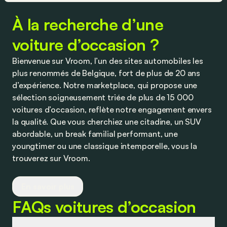
À la recherche d’une
voiture d’occasion ?
Bienvenue sur Vroom, l’un des sites automobiles les
plus renommés de Belgique, fort de plus de 20 ans
d’expérience. Notre marketplace, qui propose une
sélection soigneusement triée de plus de 15 000
voitures d’occasion, reflète notre engagement envers
la qualité. Que vous cherchiez une citadine, un SUV
abordable, un break familial performant, une
youngtimer ou une classique intemporelle, vous la
trouverez sur Vroom.
Nous collaborons étroitement avec des
En savoir plus
concessionnaires et partenaires de confiance pour
FAQs voitures d’occasion
vous proposer des offres compétitives sur les
voitures d’occasion, ainsi que sur le financement et