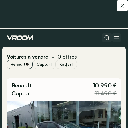
Voitures à vendre
0
offres
•
Renault
Captur
1
Kadjar
1
Renault
10 990 €
Captur
11 490 €