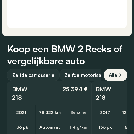
Koop een BMW 2 Reeks of
vergelijkbare auto
Zelfde carrosserie
Zelfde motorisatie
Alle
BMW
25 394 €
BMW
218
218
2021
78 322 km
Benzine
2017
128 2
136 pk
Automaat
114 g/km
136 pk
Man