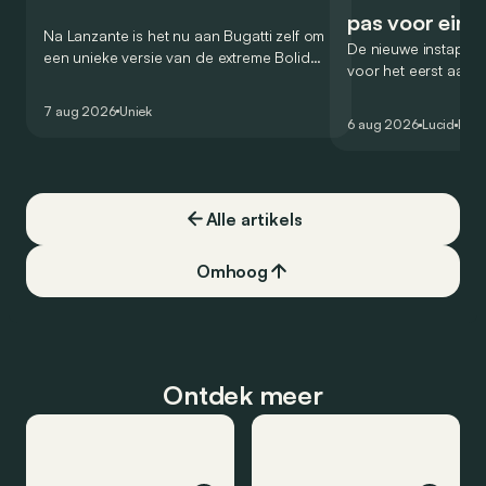
pas voor ein
Na Lanzante is het nu aan Bugatti zelf om
De nieuwe instap-S
een unieke versie van de extreme Bolide
voor het eerst aan
voor te stellen die gehomologeerd is
zou oorspronkelijk
voor gebruik op de openbare weg.
7 aug 2026
Uniek
het gamma van de 
6 aug 2026
Lucid
Elek
constructeur vervo
Alle artikels
Omhoog
Ontdek meer