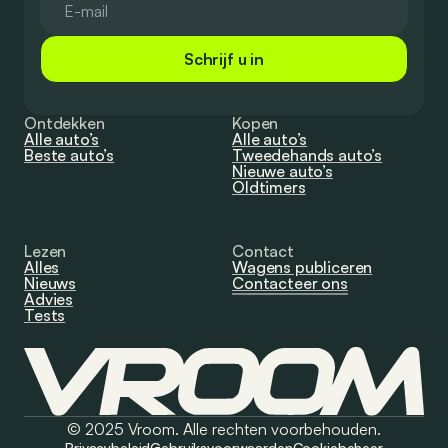
Schrijf u in
Ontdekken
Kopen
Alle auto’s
Alle auto’s
Beste auto’s
Tweedehands auto’s
Nieuwe auto’s
Oldtimers
Lezen
Contact
Alles
Wagens publiceren
Nieuws
Contacteer ons
Advies
Tests
© 2025 Vroom. Alle rechten voorbehouden.
Privacybeleid
Gebruiksvoorwaarden
Cookiebeheer