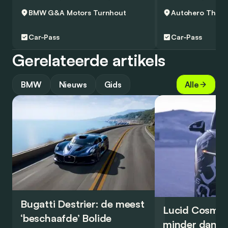
BMW G&A Motors
Turnhout
Autohero
Thuisl
Car-Pass
Car-Pass
Gerelateerde artikels
BMW
Nieuws
Gids
Alle
Bugatti Destrier: de meest
Lucid Cosmos
‘beschaafde’ Bolide
minder dan 5