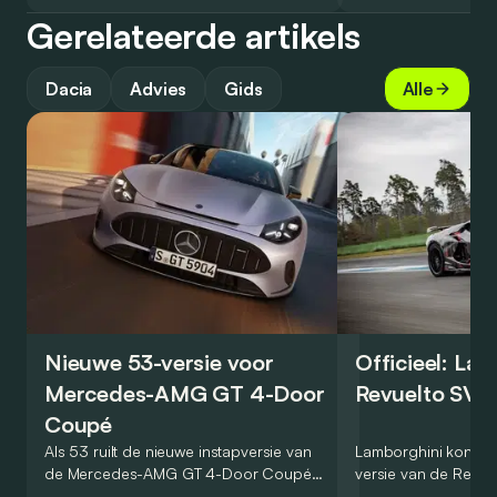
Gerelateerde artikels
Dacia
Advies
Gids
Alle
Nieuwe 53-versie voor
Officieel: La
Mercedes-AMG GT 4-Door
Revuelto SV 
Coupé
Als 53 ruilt de nieuwe instapversie van
Lamborghini kondig
de Mercedes-AMG GT 4-Door Coupé
versie van de Revue
zijn V8 in voor een zes-in-lijn. In de
rondetijd van 1:41,6