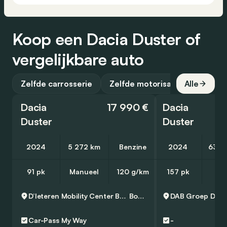
Koop een Dacia Duster of
vergelijkbare auto
Zelfde carrosserie
Zelfde motorisatie
Alle
Dacia
17 990 €
Dacia
Duster
Duster
2024
5 272 km
Benzine
2024
63 9
91 pk
Manueel
120 g/km
157 pk
D’Ieteren Mobility Center Boortmeerbeek - Volkswagen & Commercial Vehicles
Boortmeerbeek
DAB Groep
Den
Car-Pass
My Way
-