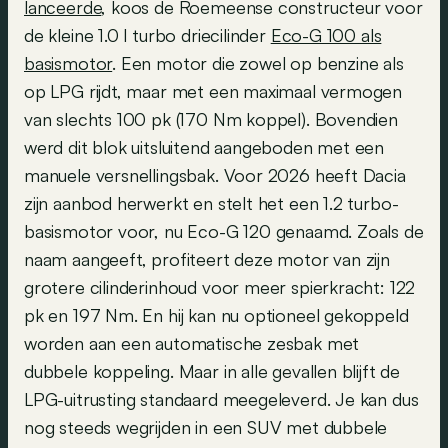
lanceerde
, koos de Roemeense constructeur voor
de kleine 1.0 l turbo driecilinder
Eco-G 100 als
basismotor
. Een motor die zowel op benzine als
op LPG rijdt, maar met een maximaal vermogen
van slechts 100 pk (170 Nm koppel). Bovendien
werd dit blok uitsluitend aangeboden met een
manuele versnellingsbak. Voor 2026 heeft Dacia
zijn aanbod herwerkt en stelt het een 1.2 turbo-
basismotor voor, nu Eco-G 120 genaamd. Zoals de
naam aangeeft, profiteert deze motor van zijn
grotere cilinderinhoud voor meer spierkracht: 122
pk en 197 Nm. En hij kan nu optioneel gekoppeld
worden aan een automatische zesbak met
dubbele koppeling. Maar in alle gevallen blijft de
LPG-uitrusting standaard meegeleverd. Je kan dus
nog steeds wegrijden in een SUV met dubbele