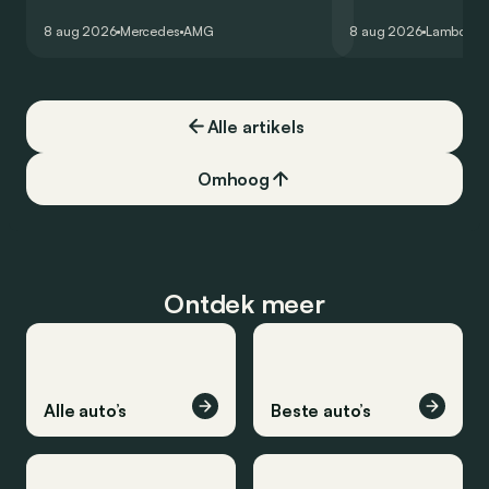
virtuele wereld dan toch…
Hockenheimring. Het
8 aug 2026
Mercedes
AMG
8 aug 2026
Lamborghi
een record voor pr
Alle artikels
Omhoog
Ontdek meer
Alle auto’s
Beste auto’s