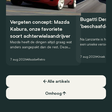
Bugatti Destr
Vergeten concept: Mazda
‘beschaafde’ 
Kabura, onze favoriete
soort achterwielaandrijver
Na Lanzante is het n
Mazda heeft de dingen altijd graag wat
een unieke versie v
anders aangepakt dan de rest. Deze
voor te stellen die
conceptcar die in 2006 debuteerde in
voor gebruik op de
7 aug 2026
Uniek
Detroit bewijst dat op heel knappe wijze.
7 aug 2026
Mazda
Retro
Alle artikels
Omhoog