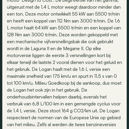
motto ‘Design to Cost’. De beginversie van het gamma,
uitgerust met de 1.4 L motor weegt daardoor minder dan
een ton. Deze motor ontwikkelt 55 kW aan 5500 tr/min
en heeft een koppel van 112 Nm aan 3000 tr/min. De 1.6
L motor haalt 64 kW aan 5500 tr/min en een koppel van
128 Nm aan 3000 tr/min. Deze worden gekoppeld met
een mechanische vijfversnellingsbak die ook gebruikt
wordt in de Laguna II en de Megane II. Op elke
motorversie liggen de eerste 3 versnellingen kort bij
elkaar terwijl de laatste 2 vooral dienen voor het geluid en
het gebruik. De Logan haalt met de 1.6 L versie een
maximale snelheid van 175 km/u en spurt in 11,5 s van 0
tot 100 km/u. Milieu Goedkoop bij de aankoop, dus moet
de Logan het ook zijn in het gebruik. De
onderhoudsintervallen helpen daarbij, evenals het
verbruik van 6,8 L/100 km in een gemengde cyclus voor
de 1.4 L versie. Deze stoot 164 g CO2/km uit. De Logan
respecteert de normen van de Europese Unie op gebied
van het milieu. Zelfs al werden de twee benzineversies