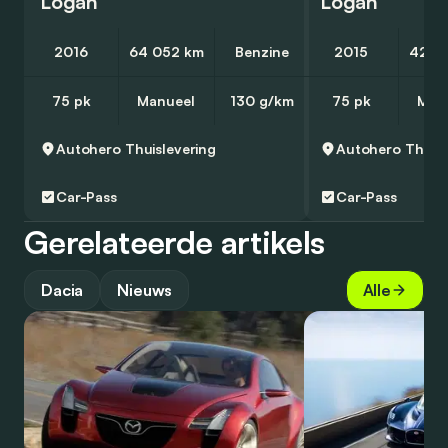
Logan
Logan
2016
64 052 km
Benzine
2015
42 8
75 pk
Manueel
130 g/km
75 pk
Man
Autohero
Thuislevering
Autohero
Thuisl
Car-Pass
Car-Pass
Gerelateerde artikels
Dacia
Nieuws
Alle