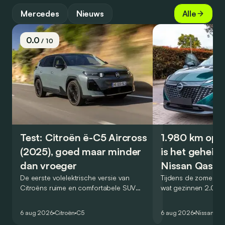
Mercedes
Nieuws
Alle
0.0
/ 10
Test: Citroën ë-C5 Aircross
1.980 km op é
(2025), goed maar minder
is het geheim
dan vroeger
Nissan Qashq
De eerste volelektrische versie van
Tijdens de zomervak
Citroëns ruime en comfortabele SUV
wat gezinnen 2.000
moet de kwaliteiten van zijn voorganger
af. Met de Nissan 
naar het elektrische tijdperk vertalen. Is
dat blijkbaar kunne
6 aug 2026
Citroën
C5
6 aug 2026
Nissan
Qa
dat ook gelukt?
één tankstation of 