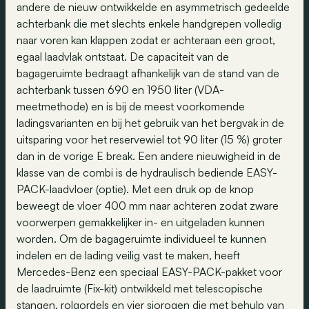
andere de nieuw ontwikkelde en asymmetrisch gedeelde
achterbank die met slechts enkele handgrepen volledig
naar voren kan klappen zodat er achteraan een groot,
egaal laadvlak ontstaat. De capaciteit van de
bagageruimte bedraagt afhankelijk van de stand van de
achterbank tussen 690 en 1950 liter (VDA-
meetmethode) en is bij de meest voorkomende
ladingsvarianten en bij het gebruik van het bergvak in de
uitsparing voor het reservewiel tot 90 liter (15 %) groter
dan in de vorige E break. Een andere nieuwigheid in de
klasse van de combi is de hydraulisch bediende EASY-
PACK-laadvloer (optie). Met een druk op de knop
beweegt de vloer 400 mm naar achteren zodat zware
voorwerpen gemakkelijker in- en uitgeladen kunnen
worden. Om de bagageruimte individueel te kunnen
indelen en de lading veilig vast te maken, heeft
Mercedes-Benz een speciaal EASY-PACK-pakket voor
de laadruimte (Fix-kit) ontwikkeld met telescopische
stangen, rolgordels en vier sjorogen die met behulp van