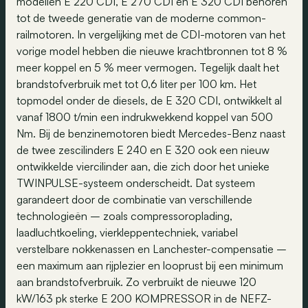
modellen E 220 CDI, E 270 CDI en E 320 CDI behoren
tot de tweede generatie van de moderne common-
railmotoren. In vergelijking met de CDI-motoren van het
vorige model hebben die nieuwe krachtbronnen tot 8 %
meer koppel en 5 % meer vermogen. Tegelijk daalt het
brandstofverbruik met tot 0,6 liter per 100 km. Het
topmodel onder de diesels, de E 320 CDI, ontwikkelt al
vanaf 1800 t/min een indrukwekkend koppel van 500
Nm. Bij de benzinemotoren biedt Mercedes-Benz naast
de twee zescilinders E 240 en E 320 ook een nieuw
ontwikkelde viercilinder aan, die zich door het unieke
TWINPULSE-systeem onderscheidt. Dat systeem
garandeert door de combinatie van verschillende
technologieën – zoals compressoroplading,
laadluchtkoeling, vierkleppentechniek, variabel
verstelbare nokkenassen en Lanchester-compensatie –
een maximum aan rijplezier en looprust bij een minimum
aan brandstofverbruik. Zo verbruikt de nieuwe 120
kW/163 pk sterke E 200 KOMPRESSOR in de NEFZ-