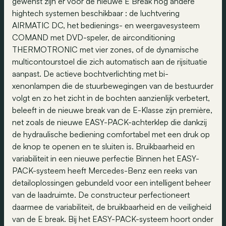
gewenst zijn er voor de nieuwe E Break nog andere
hightech systemen beschikbaar : de luchtvering
AIRMATIC DC, het bedienings- en weergavesysteem
COMAND met DVD-speler, de airconditioning
THERMOTRONIC met vier zones, of de dynamische
multicontourstoel die zich automatisch aan de rijsituatie
aanpast. De actieve bochtverlichting met bi-
xenonlampen die de stuurbewegingen van de bestuurder
volgt en zo het zicht in de bochten aanzienlijk verbetert,
beleeft in de nieuwe break van de E-Klasse zijn première,
net zoals de nieuwe EASY-PACK-achterklep die dankzij
de hydraulische bediening comfortabel met een druk op
de knop te openen en te sluiten is. Bruikbaarheid en
variabiliteit in een nieuwe perfectie Binnen het EASY-
PACK-systeem heeft Mercedes-Benz een reeks van
detailoplossingen gebundeld voor een intelligent beheer
van de laadruimte. De constructeur perfectioneert
daarmee de variabiliteit, de bruikbaarheid en de veiligheid
van de E break. Bij het EASY-PACK-systeem hoort onder