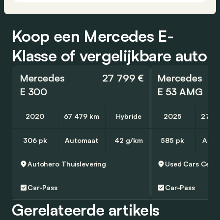
Koop een Mercedes E-
Klasse of vergelijkbare auto
Mercedes
27 799 €
Mercedes
E 300
E 53 AMG
2020
67 479 km
Hybride
2025
27 0
306 pk
Automaat
42 g/km
585 pk
Auto
Autohero
Thuislevering
Car-Pass
Car-Pass
Gerelateerde artikels