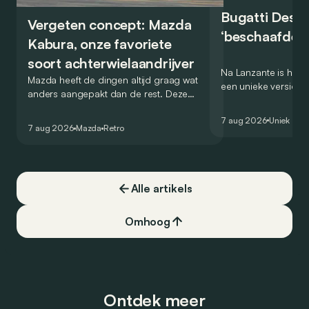
Bugatti Destr
Vergeten concept: Mazda
‘beschaafde’ 
Kabura, onze favoriete
soort achterwielaandrijver
Na Lanzante is het n
Mazda heeft de dingen altijd graag wat
een unieke versie v
anders aangepakt dan de rest. Deze
voor te stellen die
conceptcar die in 2006 debuteerde in
voor gebruik op de
7 aug 2026
Uniek
Detroit bewijst dat op heel knappe wijze.
7 aug 2026
Mazda
Retro
Alle artikels
Omhoog
Ontdek meer