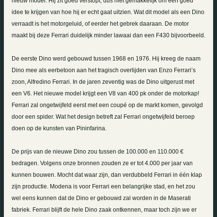
nieuw model. Hij zit goed verstopt, dus niet gemakkelijk om een goed
idee te krijgen van hoe hij er echt gaat uitzien. Wat dit model als een Dino
verraadt is het motorgeluid, of eerder het gebrek daaraan. De motor
maakt bij deze Ferrari duidelijk minder lawaai dan een F430 bijvoorbeeld.
De eerste Dino werd gebouwd tussen 1968 en 1976. Hij kreeg de naam
Dino mee als eerbetoon aan het tragisch overlijden van Enzo Ferrari’s
zoon, Alfredino Ferrari. In de jaren zeventig was de Dino uitgerust met
een V6. Het nieuwe model krijgt een V8 van 400 pk onder de motorkap!
Ferrari zal ongetwijfeld eerst met een coupé op de markt komen, gevolgd
door een spider. Wat het design betreft zal Ferrari ongetwijfeld beroep
doen op de kunsten van Pininfarina.
De prijs van de nieuwe Dino zou tussen de 100.000 en 110.000 €
bedragen. Volgens onze bronnen zouden ze er tot 4.000 per jaar van
kunnen bouwen. Mocht dat waar zijn, dan verdubbeld Ferrari in één klap
zijn productie. Modena is voor Ferrari een belangrijke stad, en het zou
wel eens kunnen dat de Dino er gebouwd zal worden in de Maserati
fabriek. Ferrari blijft de hele Dino zaak ontkennen, maar toch zijn we er