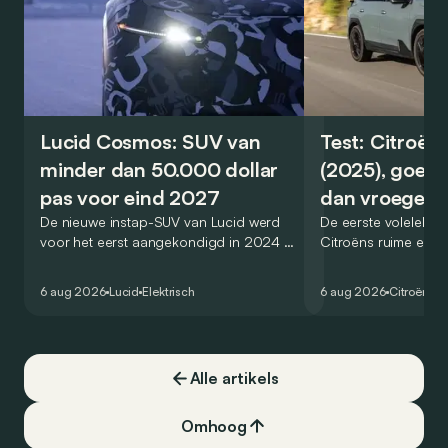
Lucid Cosmos: SUV van
Test: Citroën
minder dan 50.000 dollar
(2025), goed
pas voor eind 2027
dan vroeger
De nieuwe instap-SUV van Lucid werd
De eerste volelektri
voor het eerst aangekondigd in 2024 en
Citroëns ruime en 
zou oorspronkelijk nog voor eind 2026
moet de kwaliteiten
het gamma van de Amerikaanse
naar het elektrische 
6 aug 2026
Lucid
Elektrisch
6 aug 2026
Citroën
C5
constructeur vervoegen.
dat ook gelukt?
Alle artikels
Omhoog