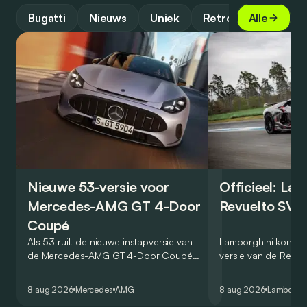
Bugatti
Nieuws
Uniek
Retro
Alle
Nieuwe 53-versie voor
Officieel: La
Mercedes-AMG GT 4-Door
Revuelto SV 
Coupé
Als 53 ruilt de nieuwe instapversie van
Lamborghini kondig
de Mercedes-AMG GT 4-Door Coupé
versie van de Revue
zijn V8 in voor een zes-in-lijn. In de
rondetijd van 1:41,6
virtuele wereld dan toch…
Hockenheimring. Het
8 aug 2026
Mercedes
AMG
8 aug 2026
Lamborghi
een record voor pr