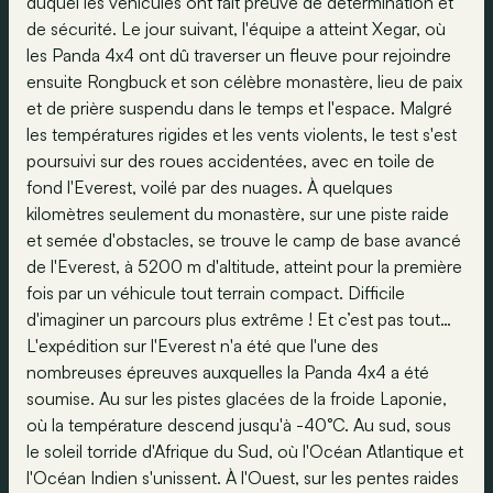
duquel les véhicules ont fait preuve de détermination et
de sécurité. Le jour suivant, l'équipe a atteint Xegar, où
les Panda 4x4 ont dû traverser un fleuve pour rejoindre
ensuite Rongbuck et son célèbre monastère, lieu de paix
et de prière suspendu dans le temps et l'espace. Malgré
les températures rigides et les vents violents, le test s'est
poursuivi sur des roues accidentées, avec en toile de
fond l'Everest, voilé par des nuages. À quelques
kilomètres seulement du monastère, sur une piste raide
et semée d'obstacles, se trouve le camp de base avancé
de l'Everest, à 5200 m d'altitude, atteint pour la première
fois par un véhicule tout terrain compact. Difficile
d'imaginer un parcours plus extrême ! Et c’est pas tout…
L'expédition sur l'Everest n'a été que l'une des
nombreuses épreuves auxquelles la Panda 4x4 a été
soumise. Au sur les pistes glacées de la froide Laponie,
où la température descend jusqu'à -40°C. Au sud, sous
le soleil torride d'Afrique du Sud, où l'Océan Atlantique et
l'Océan Indien s'unissent. À l'Ouest, sur les pentes raides