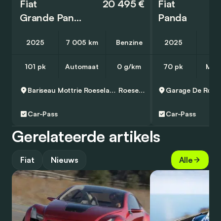
Fiat
20 495 €
Fiat
Grande Panda
Panda
2025
7 005 km
Benzine
2025
3 
101 pk
Automaat
0 g/km
70 pk
Man
Bariseau Mottrie Roeselare Noord
Roeselare
Garage De Rock
Car-Pass
Car-Pass
Gerelateerde artikels
Fiat
Nieuws
Alle