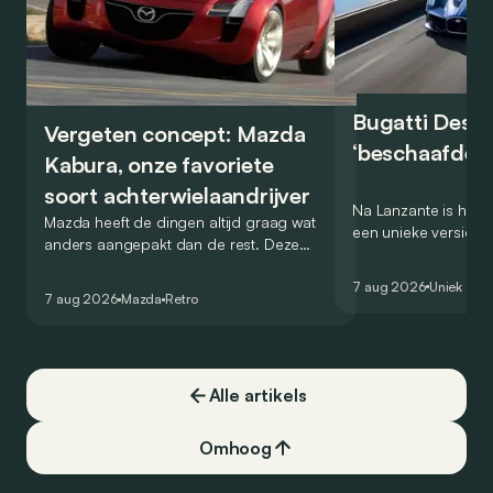
Bugatti Destr
Vergeten concept: Mazda
‘beschaafde’ 
Kabura, onze favoriete
soort achterwielaandrijver
Na Lanzante is het n
Mazda heeft de dingen altijd graag wat
een unieke versie v
anders aangepakt dan de rest. Deze
voor te stellen die
conceptcar die in 2006 debuteerde in
voor gebruik op de
7 aug 2026
Uniek
Detroit bewijst dat op heel knappe wijze.
7 aug 2026
Mazda
Retro
Alle artikels
Omhoog