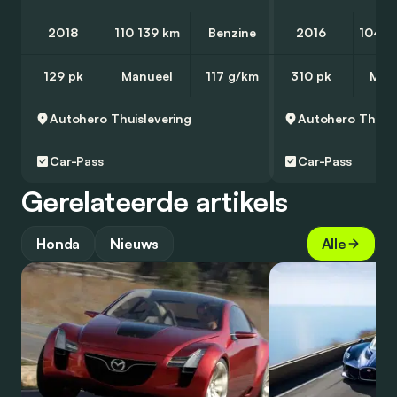
2018
110 139 km
Benzine
2016
104 8
129 pk
Manueel
117 g/km
310 pk
Man
Autohero
Thuislevering
Autohero
Thuisl
Car-Pass
Car-Pass
Gerelateerde artikels
Honda
Nieuws
Alle