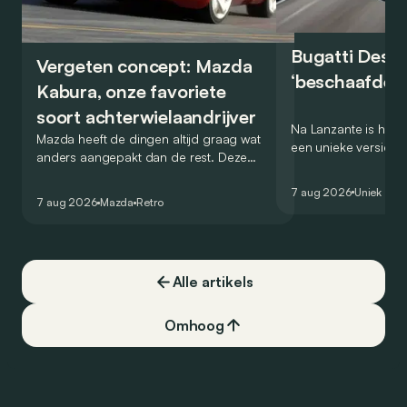
Bugatti Destr
Vergeten concept: Mazda
‘beschaafde’ 
Kabura, onze favoriete
soort achterwielaandrijver
Na Lanzante is het n
Mazda heeft de dingen altijd graag wat
een unieke versie v
anders aangepakt dan de rest. Deze
voor te stellen die
conceptcar die in 2006 debuteerde in
voor gebruik op de
7 aug 2026
Uniek
Detroit bewijst dat op heel knappe wijze.
7 aug 2026
Mazda
Retro
Alle artikels
Omhoog