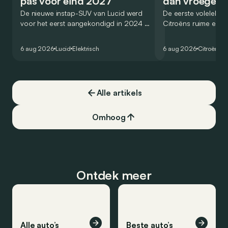
pas voor eind 2027
dan vroeger
De nieuwe instap-SUV van Lucid werd
De eerste volelektri
voor het eerst aangekondigd in 2024 en
Citroëns ruime en 
zou oorspronkelijk nog voor eind 2026
moet de kwaliteiten
het gamma van de Amerikaanse
naar het elektrische 
6 aug 2026
Lucid
Elektrisch
6 aug 2026
Citroën
C5
constructeur vervoegen.
dat ook gelukt?
Alle artikels
Omhoog
Ontdek meer
Alle auto’s
Beste auto’s