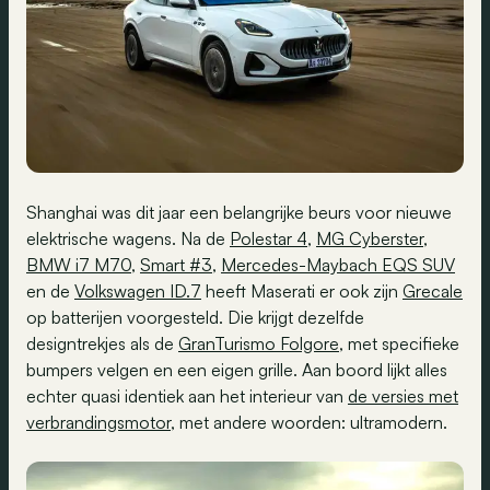
Shanghai was dit jaar een belangrijke beurs voor nieuwe
elektrische wagens. Na de
Polestar 4
,
MG Cyberster
,
BMW i7 M70
,
Smart #3
,
Mercedes-Maybach EQS SUV
en de
Volkswagen ID.7
heeft Maserati er ook zijn
Grecale
op batterijen voorgesteld. Die krijgt dezelfde
designtrekjes als de
GranTurismo Folgore
, met specifieke
bumpers velgen en een eigen grille. Aan boord lijkt alles
echter quasi identiek aan het interieur van
de versies met
verbrandingsmotor
, met andere woorden: ultramodern.