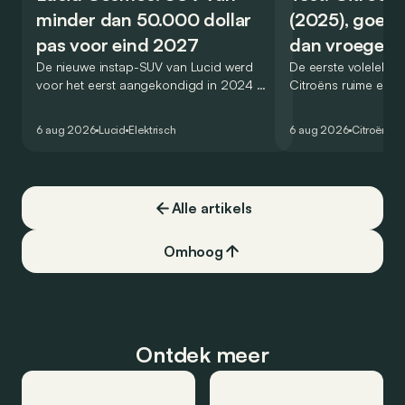
minder dan 50.000 dollar
(2025), goed
pas voor eind 2027
dan vroeger
De nieuwe instap-SUV van Lucid werd
De eerste volelektri
voor het eerst aangekondigd in 2024 en
Citroëns ruime en 
zou oorspronkelijk nog voor eind 2026
moet de kwaliteiten
het gamma van de Amerikaanse
naar het elektrische 
6 aug 2026
Lucid
Elektrisch
6 aug 2026
Citroën
C5
constructeur vervoegen.
dat ook gelukt?
Alle artikels
Omhoog
Ontdek meer