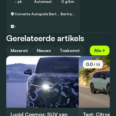
- pk
Automaat
0 g/km
Corvette Autopolis Bertrange
Bertrange
-
Gerelateerde artikels
Maserati
Nieuws
Toekomst
Alle
0.0
/ 10
Lucid Cosmos: SUV van
Test: Citroën