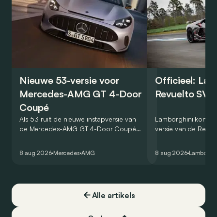
Nieuwe 53-versie voor
Officieel: La
Mercedes-AMG GT 4-Door
Revuelto SV 
Coupé
Als 53 ruilt de nieuwe instapversie van
Lamborghini kondig
de Mercedes-AMG GT 4-Door Coupé
versie van de Revue
zijn V8 in voor een zes-in-lijn. In de
rondetijd van 1:41,6
virtuele wereld dan toch…
Hockenheimring. Het
8 aug 2026
Mercedes
AMG
8 aug 2026
Lamborghi
een record voor pr
Alle artikels