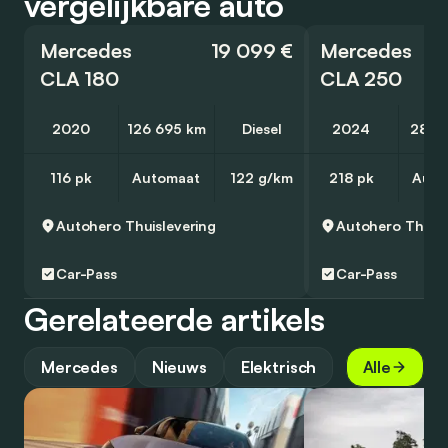
vergelijkbare auto
Mercedes
19 099 €
Mercedes
CLA 180
CLA 250
2020
126 695 km
Diesel
2024
28 3
116 pk
Automaat
122 g/km
218 pk
Auto
Autohero
Thuislevering
Autohero
Thuisl
Car-Pass
Car-Pass
Gerelateerde artikels
Mercedes
Nieuws
Elektrisch
Alle