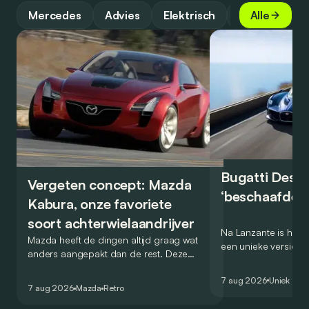
Mercedes
Advies
Elektrisch
Gids
Alle
Bugatti Destr
Vergeten concept: Mazda
‘beschaafde’ 
Kabura, onze favoriete
soort achterwielaandrijver
Na Lanzante is het n
Mazda heeft de dingen altijd graag wat
een unieke versie v
anders aangepakt dan de rest. Deze
voor te stellen die
conceptcar die in 2006 debuteerde in
voor gebruik op de
7 aug 2026
Uniek
Detroit bewijst dat op heel knappe wijze.
7 aug 2026
Mazda
Retro