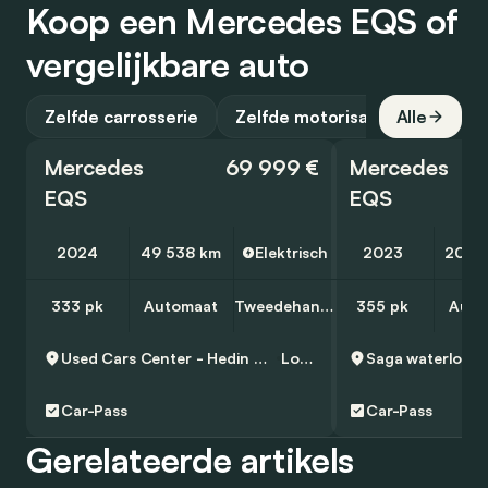
Koop een Mercedes EQS of
vergelijkbare auto
Zelfde carrosserie
Zelfde motorisatie
Alle
Mercedes
69 999 €
Mercedes
EQS
EQS
2024
49 538 km
Elektrisch
2023
20 4
333 pk
Automaat
Tweedehands
355 pk
Auto
Used Cars Center - Hedin Automotive Lokeren
Lokeren
Saga waterloo
B
Car-Pass
Car-Pass
Gerelateerde artikels