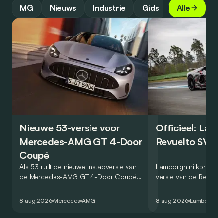
MG
Nieuws
Industrie
Gids
Alle
Nieuwe 53-versie voor
Officieel: La
Mercedes-AMG GT 4-Door
Revuelto SV 
Coupé
Als 53 ruilt de nieuwe instapversie van
Lamborghini kondig
de Mercedes-AMG GT 4-Door Coupé
versie van de Revue
zijn V8 in voor een zes-in-lijn. In de
rondetijd van 1:41,6
virtuele wereld dan toch…
Hockenheimring. Het
8 aug 2026
Mercedes
AMG
8 aug 2026
Lamborghi
een record voor pr