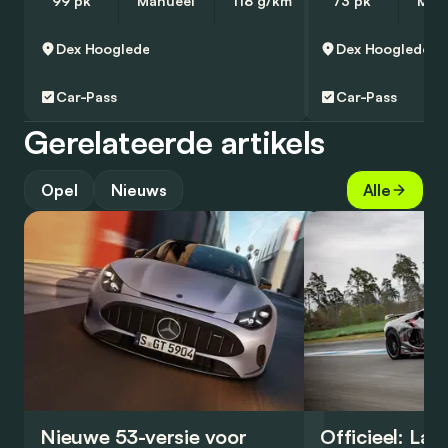
99 pk
Manueel
118 g/km
73 pk
Man
Dex
Hooglede
Dex
Hooglede
Car-Pass
Car-Pass
Gerelateerde artikels
Opel
Nieuws
Alle
Nieuwe 53-versie voor
Officieel: La