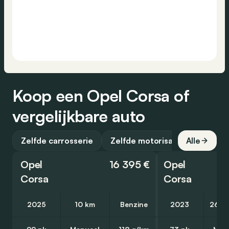
Koop een Opel Corsa of
vergelijkbare auto
Zelfde carrosserie
Zelfde motorisatie
Alle
Opel
16 395 €
Opel
Corsa
Corsa
2025
10 km
Benzine
2023
26 9