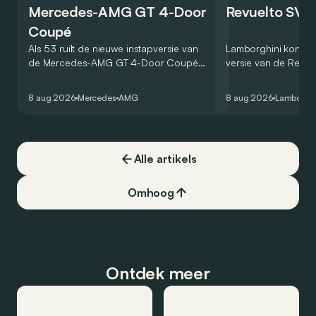
Mercedes-AMG GT 4-Door
Revuelto SV 
Coupé
Als 53 ruilt de nieuwe instapversie van
Lamborghini kondig
de Mercedes-AMG GT 4-Door Coupé
versie van de Revue
zijn V8 in voor een zes-in-lijn. In de
rondetijd van 1:41,6
virtuele wereld dan toch…
Hockenheimring. Het
8 aug 2026
Mercedes
AMG
8 aug 2026
Lamborghi
een record voor pr
Alle artikels
Omhoog
Ontdek meer